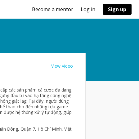
Become a mentor
Log in
Sign up
View Video
ng cấp các sản phẩm cá cược đa dạng
gừng đầu tư vào hạ tầng công nghệ
hông giật lag. Tại đây, người dùng
, thể thao cho đến những tựa game
ền được hệ thống xử lý tự động, giúp
ận Đông, Quận 7, Hồ Chí Minh, Việt