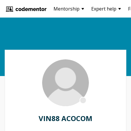
Mentorship
Expert help
F
VIN88 ACOCOM