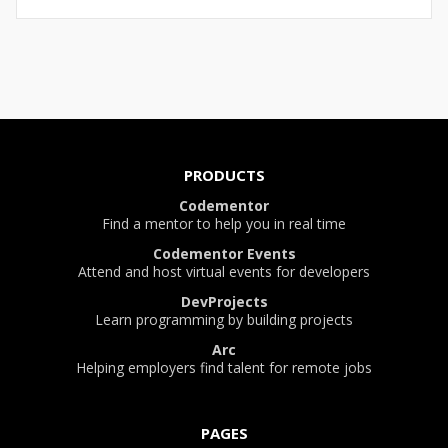
PRODUCTS
Codementor
Find a mentor to help you in real time
Codementor Events
Attend and host virtual events for developers
DevProjects
Learn programming by building projects
Arc
Helping employers find talent for remote jobs
PAGES