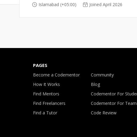
Islamabad (+05:00)
Joined April 2026
PAGES
Become a Codementor
Community
How It Works
Blog
Find Mentors
Codementor For Stude
Find Freelancers
Codementor For Team
Find a Tutor
Code Review