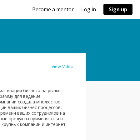
Become a mentor
Log in
Sign up
View Video
матизации бизнеса на рынке
грамму для ведение
компании создала множество
ии ваших бизнес процессов,
времени ваших сотрудников на
ные продукты применяются в
т крупных компаний и интернет