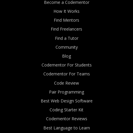
Become a Codementor
How It Works
Find Mentors
Find Freelancers
Find a Tutor
Community
Blog
Codementor For Students
Codementor For Teams
Code Review
Pair Programming
Best Web Design Software
Coding Starter Kit
Codementor Reviews
Best Language to Learn