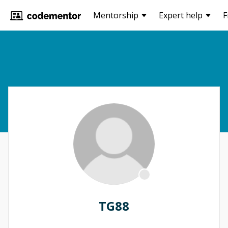
Mentorship
Expert help
F
TG88