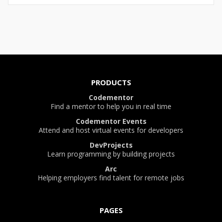
PRODUCTS
Codementor
Find a mentor to help you in real time
Codementor Events
Attend and host virtual events for developers
DevProjects
Learn programming by building projects
Arc
Helping employers find talent for remote jobs
PAGES