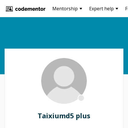
Mentorship
Expert help
F
Taixiumd5 plus