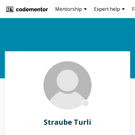
Mentorship
Expert help
F
Straube Turli