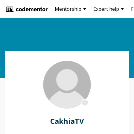
Mentorship
Expert help
F
CakhiaTV