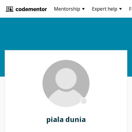
Mentorship
Expert help
F
piala dunia