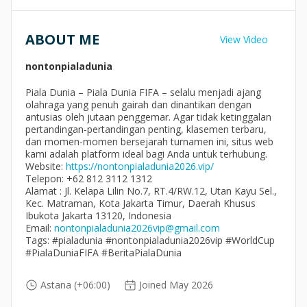
ABOUT ME
View Video
nontonpialadunia
Piala Dunia – Piala Dunia FIFA – selalu menjadi ajang
olahraga yang penuh gairah dan dinantikan dengan
antusias oleh jutaan penggemar. Agar tidak ketinggalan
pertandingan-pertandingan penting, klasemen terbaru,
dan momen-momen bersejarah turnamen ini, situs web
kami adalah platform ideal bagi Anda untuk terhubung.
Website:
https://nontonpialadunia2026.vip/
Telepon: +62 812 3112 1312
Alamat : Jl. Kelapa Lilin No.7, RT.4/RW.12, Utan Kayu Sel.,
Kec. Matraman, Kota Jakarta Timur, Daerah Khusus
Ibukota Jakarta 13120, Indonesia
Email:
nontonpialadunia2026vip@gmail.com
Tags: #pialadunia #nontonpialadunia2026vip #WorldCup
#PialaDuniaFIFA #BeritaPialaDunia
Astana (+06:00)
Joined May 2026