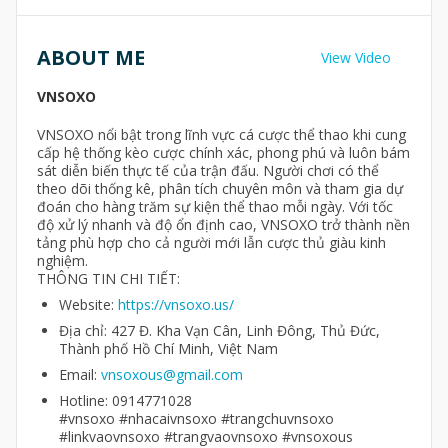
ABOUT ME
View Video
VNSOXO
VNSOXO nổi bật trong lĩnh vực cá cược thể thao khi cung
cấp hệ thống kèo cược chính xác, phong phú và luôn bám
sát diễn biến thực tế của trận đấu. Người chơi có thể
theo dõi thống kê, phân tích chuyên môn và tham gia dự
đoán cho hàng trăm sự kiện thể thao mỗi ngày. Với tốc
độ xử lý nhanh và độ ổn định cao, VNSOXO trở thành nền
tảng phù hợp cho cả người mới lẫn cược thủ giàu kinh
nghiệm.
THÔNG TIN CHI TIẾT:
Website:
https://vnsoxo.us/
Địa chỉ: 427 Đ. Kha Vạn Cân, Linh Đông, Thủ Đức,
Thành phố Hồ Chí Minh, Việt Nam
Email:
vnsoxous@gmail.com
Hotline: 0914771028
#vnsoxo #nhacaivnsoxo #trangchuvnsoxo
#linkvaovnsoxo #trangvaovnsoxo #vnsoxous