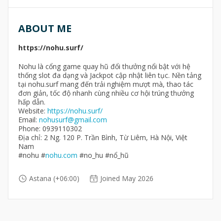
ABOUT ME
https://nohu.surf/
Nohu là cổng game quay hũ đổi thưởng nổi bật với hệ
thống slot đa dạng và Jackpot cập nhật liên tục. Nền tảng
tại nohu.surf mang đến trải nghiệm mượt mà, thao tác
đơn giản, tốc độ nhanh cùng nhiều cơ hội trúng thưởng
hấp dẫn.
Website:
https://nohu.surf/
Email:
nohusurf@gmail.com
Phone: 0939110302
Địa chỉ: 2 Ng. 120 P. Trần Bình, Từ Liêm, Hà Nội, Việt
Nam
#nohu #
nohu.com
#no_hu #nổ_hũ
Astana (+06:00)
Joined May 2026