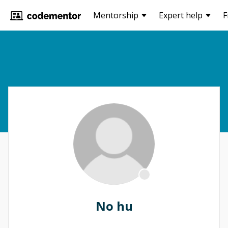
Mentorship
Expert help
F
No hu