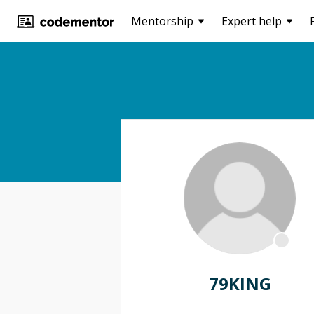
Mentorship
Expert help
79KING