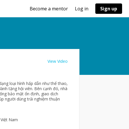
Become a mentor
Log in
Sign up
View Video
 dạng loại hình hấp dẫn như thể thao,
 dành tặng hội viên. Bên cạnh đó, nhà
ống bảo mật ổn định, giao dịch
úp người dùng trải nghiệm thuận
, Việt Nam