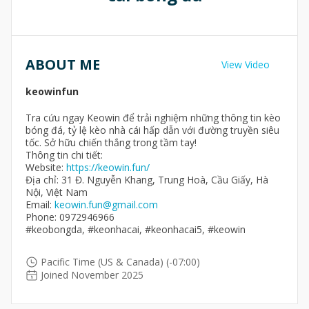
ABOUT ME
View Video
keowinfun
Tra cứu ngay Keowin để trải nghiệm những thông tin kèo
bóng đá, tỷ lệ kèo nhà cái hấp dẫn với đường truyền siêu
tốc. Sở hữu chiến thắng trong tầm tay!
Thông tin chi tiết:
Website:
https://keowin.fun/
Địa chỉ: 31 Đ. Nguyễn Khang, Trung Hoà, Cầu Giấy, Hà
Nội, Việt Nam
Email:
keowin.fun@gmail.com
Phone: 0972946966
#keobongda, #keonhacai, #keonhacai5, #keowin
Pacific Time (US & Canada) (-07:00)
Joined November 2025