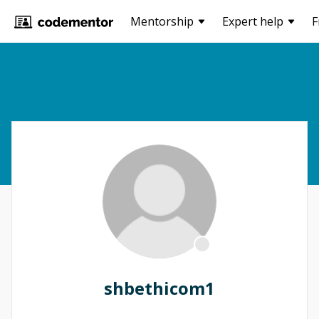
Mentorship
Expert help
F
shbethicom1