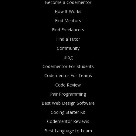
Become a Codementor
How It Works
Find Mentors
Find Freelancers
Find a Tutor
Community
Blog
Codementor For Students
Codementor For Teams
Code Review
Pair Programming
Best Web Design Software
Coding Starter Kit
Codementor Reviews
Best Language to Learn