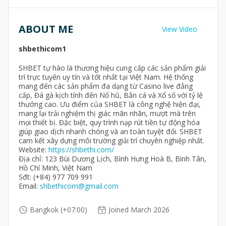
ABOUT ME
View Video
shbethicom1
SHBET tự hào là thương hiệu cung cấp các sản phẩm giải
trí trực tuyến uy tín và tốt nhất tại Việt Nam. Hệ thống
mang đến các sản phẩm đa dạng từ Casino live đẳng
cấp, Đá gà kịch tính đến Nổ hũ, Bắn cá và Xổ số với tỷ lệ
thưởng cao. Ưu điểm của SHBET là công nghệ hiện đại,
mang lại trải nghiệm thị giác mãn nhãn, mượt mà trên
mọi thiết bị. Đặc biệt, quy trình nạp rút tiền tự động hóa
giúp giao dịch nhanh chóng và an toàn tuyệt đối. SHBET
cam kết xây dựng môi trường giải trí chuyên nghiệp nhất.
Website:
https://shbethi.com/
Địa chỉ: 123 Bùi Dương Lịch, Bình Hưng Hoà B, Bình Tân,
Hồ Chí Minh, Việt Nam
Sđt: (+84) 977 709 991
Email:
shbethicom@gmail.com
Bangkok (+07:00)
Joined March 2026