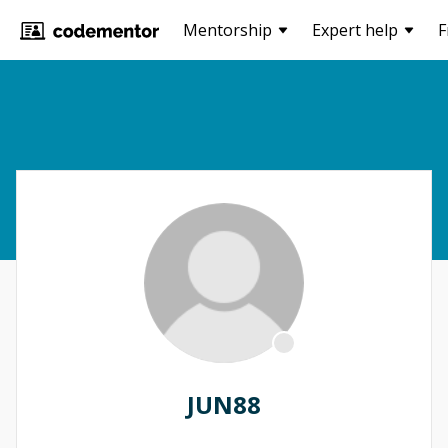
Mentorship
Expert help
F
JUN88