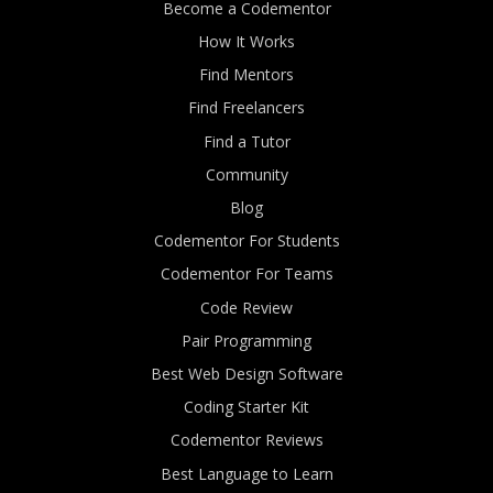
Become a Codementor
How It Works
Find Mentors
Find Freelancers
Find a Tutor
Community
Blog
Codementor For Students
Codementor For Teams
Code Review
Pair Programming
Best Web Design Software
Coding Starter Kit
Codementor Reviews
Best Language to Learn