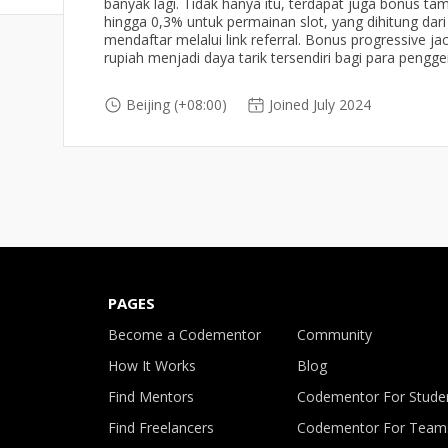
banyak lagi. Tidak hanya itu, terdapat juga bonus t
hingga 0,3% untuk permainan slot, yang dihitung dar
mendaftar melalui link referral. Bonus progressive j
rupiah menjadi daya tarik tersendiri bagi para pengge
Beijing (+08:00)
Joined July 2024
PAGES
Become a Codementor
Community
How It Works
Blog
Find Mentors
Codementor For Stude
Find Freelancers
Codementor For Team