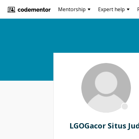
Mentorship
Expert help
LGOGacor Situs Jud