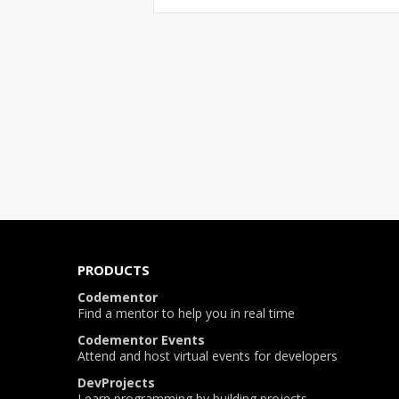
PRODUCTS
Codementor
Find a mentor to help you in real time
Codementor Events
Attend and host virtual events for developers
DevProjects
Learn programming by building projects