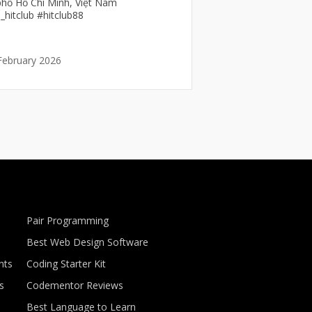
phố Hồ Chí Minh, Việt Nam
i_hitclub #hitclub88
February 2026
Pair Programming
Best Web Design Software
nts
Coding Starter Kit
s
Codementor Reviews
Best Language to Learn