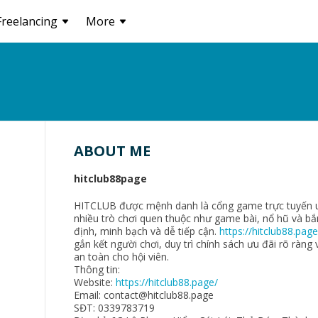
Freelancing
More
ABOUT ME
hitclub88page
HITCLUB được mệnh danh là cổng game trực tuyến uy
nhiều trò chơi quen thuộc như game bài, nổ hũ và b
định, minh bạch và dễ tiếp cận.
https://hitclub88.page
gắn kết người chơi, duy trì chính sách ưu đãi rõ ràng v
an toàn cho hội viên.
Thông tin:
Website:
https://hitclub88.page/
Email: contact@hitclub88.page
SĐT: 0339783719