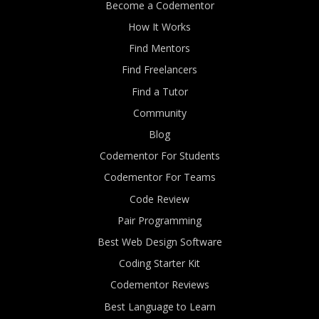
Become a Codementor
How It Works
Find Mentors
Find Freelancers
Find a Tutor
Community
Blog
Codementor For Students
Codementor For Teams
Code Review
Pair Programming
Best Web Design Software
Coding Starter Kit
Codementor Reviews
Best Language to Learn