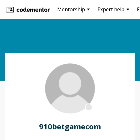
Mentorship
Expert help
F
910betgamecom