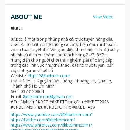
ABOUT ME
View Video
8KBET
8KBet là một trong những nhà cái trực tuyến hàng đầu
châu Á, nổi bật với hệ thống cá cược hiện đại, minh bạch
và an toàn tuyệt đối. Với giao diện thân thiện, tốc độ xử lý
nhanh và dịch vụ chăm sóc khách hàng 24/7, 8KBet
mang đến cho người chơi trải nghiệm giải trí đẳng cấp
trong các lĩnh vực như thể thao, casino trực tuyến, bắn
cá, slot game và xổ số.
Webiste:
https://8kbetmm.com/
Địa chỉ: 25 Đ. Nguyễn Văn Luông, Phường 10, Quận 6,
Thành phố Hồ Chí Minh
SĐT: 0373120864
Email:
8kbetmmcom@gmail.com
#TraiNghiem8KBET #8KBETTrangChu #8KBET2026
#8KBETMoiNhat #8KBETOnline #8KBETApp
https://www.youtube.com/@8kbetmmcom1
https://twitter.com/8kbetmmcom1
https://www.pinterest.com/8kbetmmcom1/