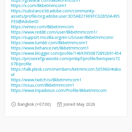
https://gravatar.com/8kbetmmcom1
https://x.com/8kbetmmcom1
https://substance3d.adobe.com/community-
assets/profile/org.adobe.user:3D5A821969FC02B50A495
FE0@AdobeID
https://vimeo.com/8kbetmmcom
https://www.reddit.com/user/8kbetmmcom1/
https://support.mozilla.org/en-US/user/8kbetmmcom/
https://www.tumblr.com/8kbetmmcom1
https://www.behance.net/8kbetmmcom1
https://www.blogger.com/profile/14693950872892691454
https://prosinrefgi.wixsite.com/pmbpf/profile/berispiers72
078/profile
https://talk.plesk.com/members/ketmmcom.505960/#abo
ut
https://www.twitch.tv/8kbetmmcom1
https://issuu.com/8kbetmmcom1
https://www.tripadvisor.com/Profile/8kbetmmcom
Bangkok (+07:00)
Joined May 2026