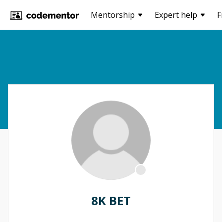
Mentorship
Expert help
F
8K BET