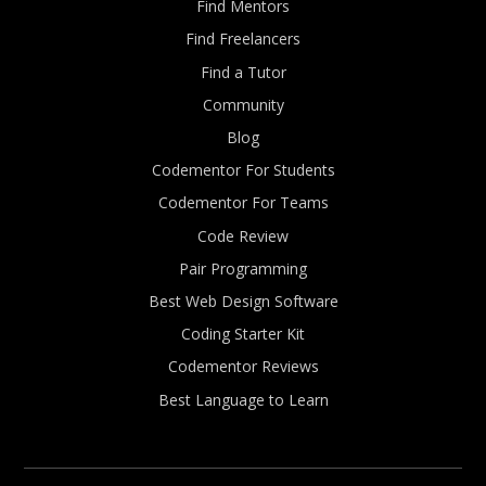
Find Mentors
Find Freelancers
Find a Tutor
Community
Blog
Codementor For Students
Codementor For Teams
Code Review
Pair Programming
Best Web Design Software
Coding Starter Kit
Codementor Reviews
Best Language to Learn