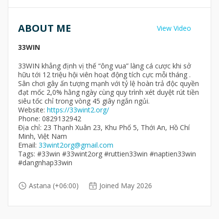
ABOUT ME
View Video
33WIN
33WIN khẳng định vị thế “ông vua” làng cá cược khi sở
hữu tới 12 triệu hội viên hoạt động tích cực mỗi tháng .
Sân chơi gây ấn tượng mạnh với tỷ lệ hoàn trả độc quyền
đạt mốc 2,0% hằng ngày cùng quy trình xét duyệt rút tiền
siêu tốc chỉ trong vòng 45 giây ngắn ngủi.
Website:
https://33wint2.org/
Phone: 0829132942
Địa chỉ: 23 Thạnh Xuân 23, Khu Phố 5, Thới An, Hồ Chí
Minh, Việt Nam
Email:
33wint2org@gmail.com
Tags: #33win #33wint2org #ruttien33win #naptien33win
#dangnhap33win
Astana (+06:00)
Joined May 2026