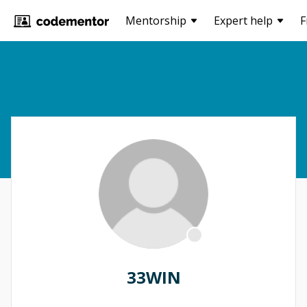
Mentorship
Expert help
F
33WIN