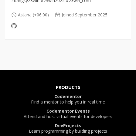
#dangky23win #23win2025 #23win_com
Astana (+06:00)
Joined September 2025
PRODUCTS
Codementor
Find a mentor to help you in real time
Codementor Events
Attend and host virtual events for developers
DevProjects
Learn programming by building projects