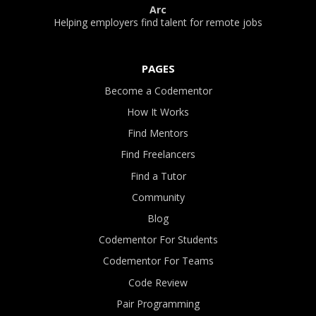
Arc
Helping employers find talent for remote jobs
PAGES
Become a Codementor
How It Works
Find Mentors
Find Freelancers
Find a Tutor
Community
Blog
Codementor For Students
Codementor For Teams
Code Review
Pair Programming